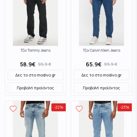
Τζιν Tommy Jeans
Τζιν Calvin Klein Jeans
58.9
€
65.9
€
99.9
€
99.9
€
Δες το στο
modivo.gr
Δες το στο
modivo.gr
Προβολή προϊόντος
Προβολή προϊόντος
-
22
%
-
23
%