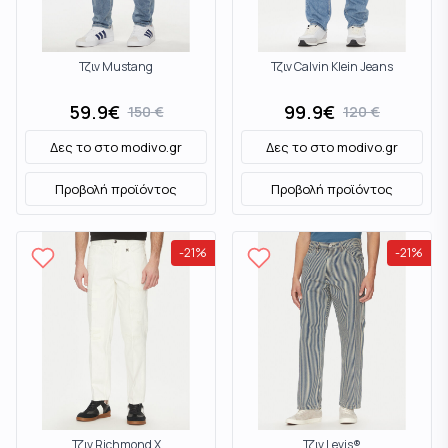
Τζιν Mustang
Τζιν Calvin Klein Jeans
59.9
€
99.9
€
150
€
120
€
Δες το στο
modivo.gr
Δες το στο
modivo.gr
Προβολή προϊόντος
Προβολή προϊόντος
-
21
%
-
21
%
Τζιν Richmond X
Τζιν Levis®