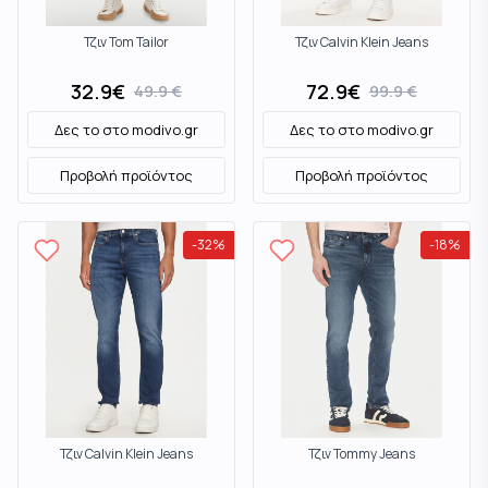
Τζιν Tom Tailor
Τζιν Calvin Klein Jeans
32.9
€
72.9
€
49.9
€
99.9
€
Δες το στο
modivo.gr
Δες το στο
modivo.gr
Προβολή προϊόντος
Προβολή προϊόντος
-
32
%
-
18
%
Τζιν Calvin Klein Jeans
Τζιν Tommy Jeans