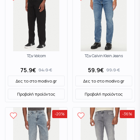
Τζιν Volcom
Τζιν Calvin Klein Jeans
75.9
€
59.9
€
94.9
€
99.9
€
Δες το στο
modivo.gr
Δες το στο
modivo.gr
Προβολή προϊόντος
Προβολή προϊόντος
-
20
%
-
36
%