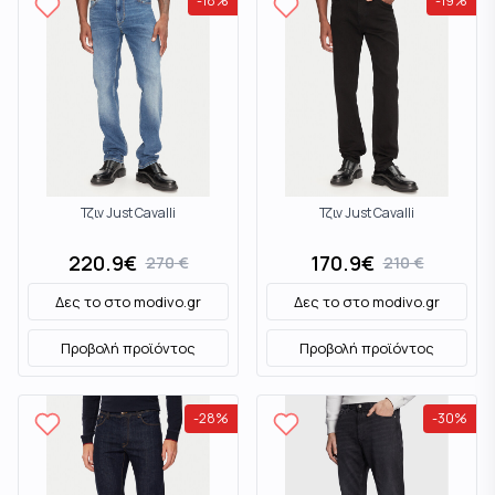
-
18
%
-
19
%
Τζιν Just Cavalli
Τζιν Just Cavalli
220.9
€
170.9
€
270
€
210
€
Δες το στο
modivo.gr
Δες το στο
modivo.gr
Προβολή προϊόντος
Προβολή προϊόντος
-
28
%
-
30
%