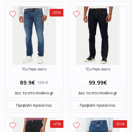
-
25
%
Τζιν Pepe Jeans
Τζιν Pepe Jeans
89.9
€
99.99
€
120
€
Δες το στο
modivo.gr
Δες το στο
modivo.gr
Προβολή προϊόντος
Προβολή προϊόντος
-
41
%
-
34
%