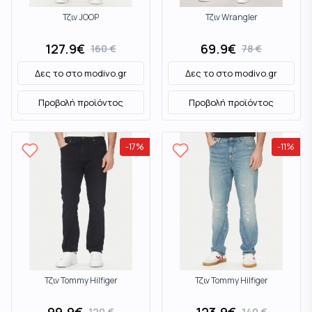
Τζιν JOOP
Τζιν Wrangler
127.9
€
69.9
€
160
€
78
€
Δες το στο
modivo.gr
Δες το στο
modivo.gr
Προβολή προϊόντος
Προβολή προϊόντος
-
17
%
-
11
%
Τζιν Tommy Hilfiger
Τζιν Tommy Hilfiger
120
€
140
€