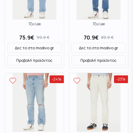
Τζιν Lee
Τζιν Lee
75.9
€
70.9
€
99.9
€
89.9
€
Δες το στο
modivo.gr
Δες το στο
modivo.gr
Προβολή προϊόντος
Προβολή προϊόντος
-
24
%
-
23
%