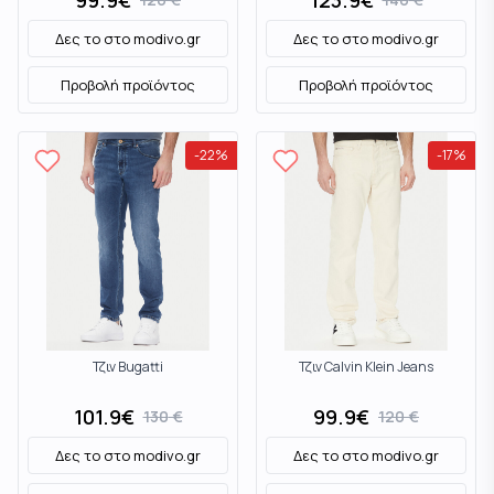
99.9
€
123.9
€
Δες το στο
modivo.gr
Δες το στο
modivo.gr
Προβολή προϊόντος
Προβολή προϊόντος
-
22
%
-
17
%
Τζιν Bugatti
Τζιν Calvin Klein Jeans
101.9
€
99.9
€
130
€
120
€
Δες το στο
modivo.gr
Δες το στο
modivo.gr