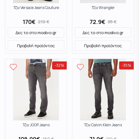
Τζιν Versace Jeans Couture
Τζιν Wrangler
170
€
72.9
€
210
€
85
€
Δες το στο
modivo.gr
Δες το στο
modivo.gr
Προβολή προϊόντος
Προβολή προϊόντος
-
32
%
-
35
%
Τζιν JOOP Jeans
Τζιν Calvin Klein Jeans
160
€
110
€