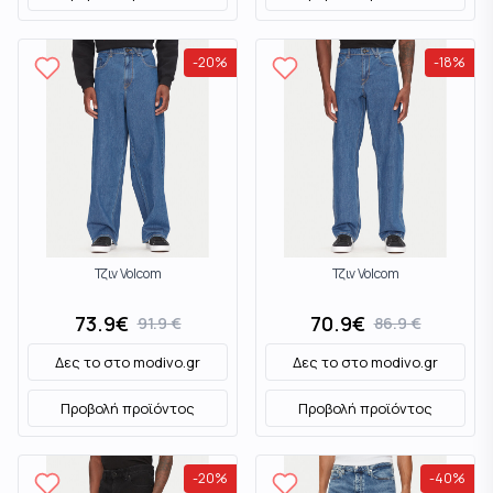
-
20
%
-
18
%
Τζιν Volcom
Τζιν Volcom
73.9
€
70.9
€
91.9
€
86.9
€
Δες το στο
modivo.gr
Δες το στο
modivo.gr
Προβολή προϊόντος
Προβολή προϊόντος
-
20
%
-
40
%