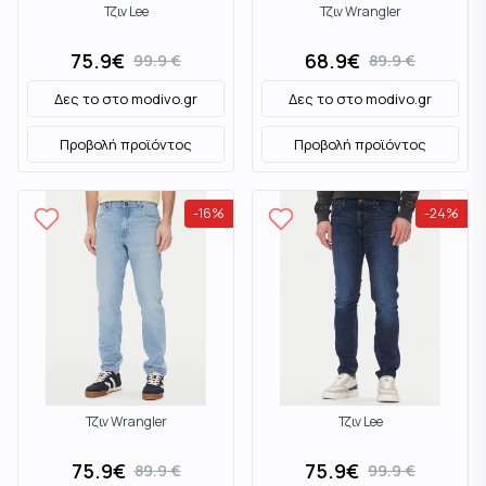
Τζιν Lee
Τζιν Wrangler
75.9
€
68.9
€
99.9
€
89.9
€
Δες το στο
modivo.gr
Δες το στο
modivo.gr
Προβολή προϊόντος
Προβολή προϊόντος
-
16
%
-
24
%
Τζιν Wrangler
Τζιν Lee
75.9
€
75.9
€
89.9
€
99.9
€