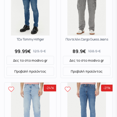
Τζιν Tommy Hilfiger
Παντελόνι Cargo Guess Jeans
99.99
€
89.9
€
129.9
€
108.9
€
Δες το στο
modivo.gr
Δες το στο
modivo.gr
Προβολή προϊόντος
Προβολή προϊόντος
-
24
%
-
21
%