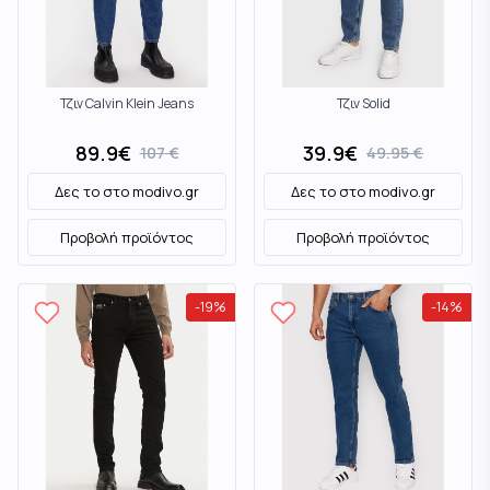
Τζιν Calvin Klein Jeans
Τζιν Solid
89.9
€
39.9
€
107
€
49.95
€
Δες το στο
modivo.gr
Δες το στο
modivo.gr
Προβολή προϊόντος
Προβολή προϊόντος
-
19
%
-
14
%