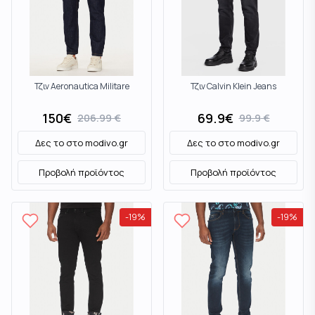
Τζιν Aeronautica Militare
Τζιν Calvin Klein Jeans
150
€
69.9
€
206.99
€
99.9
€
Δες το στο
modivo.gr
Δες το στο
modivo.gr
Προβολή προϊόντος
Προβολή προϊόντος
-
19
%
-
19
%