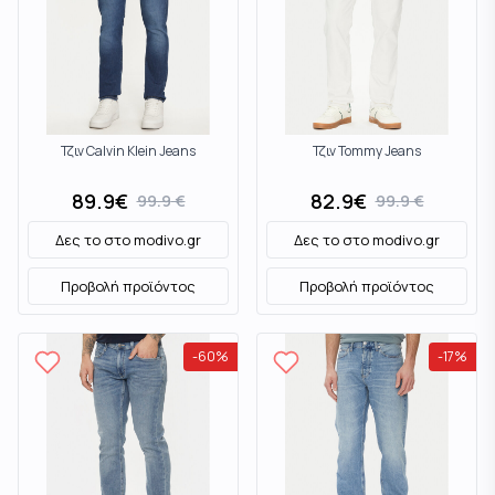
Τζιν Calvin Klein Jeans
Τζιν Tommy Jeans
89.9
€
82.9
€
99.9
€
99.9
€
Δες το στο
modivo.gr
Δες το στο
modivo.gr
Προβολή προϊόντος
Προβολή προϊόντος
-
60
%
-
17
%