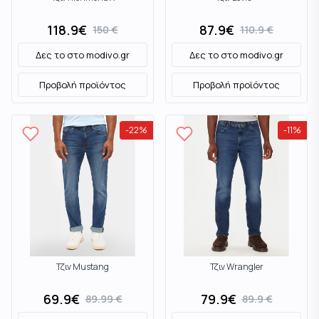
118.9
€
87.9
€
150
€
110.9
€
Δες το στο
modivo.gr
Δες το στο
modivo.gr
Προβολή προϊόντος
Προβολή προϊόντος
-
22
%
-
11
%
Τζιν Mustang
Τζιν Wrangler
69.9
€
79.9
€
89.99
€
89.9
€