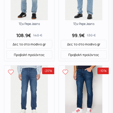
Τζιν Pepe Jeans
Τζιν Pepe Jeans
108.9
€
99.9
€
140
€
130
€
Δες το στο
modivo.gr
Δες το στο
modivo.gr
Προβολή προϊόντος
Προβολή προϊόντος
-
20
%
-
10
%