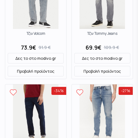
Τζιν Volcom
Τζιν Tommy Jeans
73.9
€
69.9
€
91.9
€
109.9
€
Δες το στο
modivo.gr
Δες το στο
modivo.gr
Προβολή προϊόντος
Προβολή προϊόντος
-
34
%
-
27
%