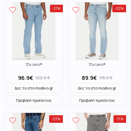
-
21
%
-
22
%
Τζιν Levis®
Τζιν Levis®
96.9
€
89.9
€
122.9
€
115.9
€
Δες το στο
modivo.gr
Δες το στο
modivo.gr
Προβολή προϊόντος
Προβολή προϊόντος
-
23
%
-
17
%