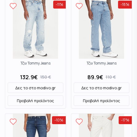
-
11
%
-
18
%
Τζιν Tommy Jeans
Τζιν Tommy Jeans
132.9
€
89.9
€
150
€
110
€
Δες το στο
modivo.gr
Δες το στο
modivo.gr
Προβολή προϊόντος
Προβολή προϊόντος
-
10
%
-
17
%