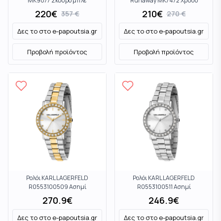
MK9077 Σκούρο μπλε
Runaway MK7472 Χρυσό
220
€
210
€
357
€
270
€
Δες το στο
e-papoutsia.gr
Δες το στο
e-papoutsia.gr
Προβολή προϊόντος
Προβολή προϊόντος
Ρολόι KARL LAGERFELD
Ρολόι KARL LAGERFELD
R0553100509 Ασημί
R0553100511 Ασημί
270.9
€
246.9
€
Δες το στο
e-papoutsia.gr
Δες το στο
e-papoutsia.gr