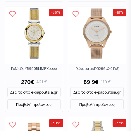
-
36
%
-
18
%
Ρολόι Gc Y59005L1MF Χρυσό
Ρολόι Lorus RG266UX9 Ροζ
270
€
89.9
€
421
€
110
€
Δες το στο
e-papoutsia.gr
Δες το στο
e-papoutsia.gr
Προβολή προϊόντος
Προβολή προϊόντος
-
30
%
-
37
%