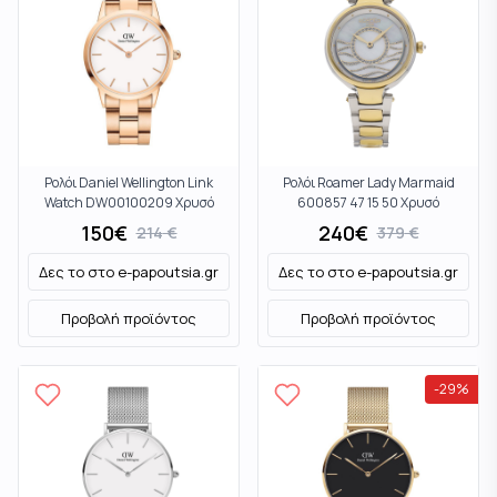
Ρολόι Daniel Wellington Link
Ρολόι Roamer Lady Marmaid
Watch DW00100209 Χρυσό
600857 47 15 50 Χρυσό
150
€
240
€
214
€
379
€
Δες το στο
e-papoutsia.gr
Δες το στο
e-papoutsia.gr
Προβολή προϊόντος
Προβολή προϊόντος
-
29
%