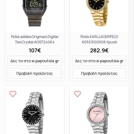
Ρολόι adidas Originals Digital
Ρολόι KARL LAGERFELD
Two Crystal AOST24064
R0553100508 Χρυσό
Μαύρο
107
€
282.9
€
Δες το στο
e-papoutsia.gr
Δες το στο
e-papoutsia.gr
Προβολή προϊόντος
Προβολή προϊόντος