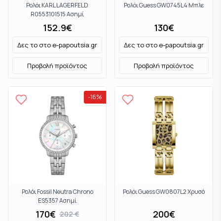
Ρολόι KARL LAGERFELD
Ρολόι Guess GW0745L4 Μπλε
R0553101515 Ασημί
152.9
€
130
€
Δες το στο
e-papoutsia.gr
Δες το στο
e-papoutsia.gr
Προβολή προϊόντος
Προβολή προϊόντος
-
16
%
Ρολόι Fossil Neutra Chrono
Ρολόι Guess GW0807L2 Χρυσό
ES5357 Ασημί
170
€
200
€
202
€