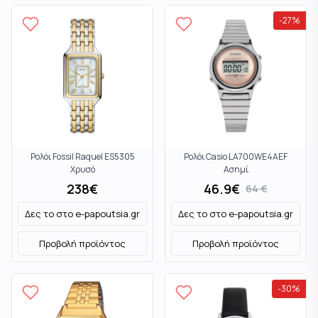
-
27
%
Ρολόι Fossil Raquel ES5305
Ρολόι Casio LA700WE4AEF
Χρυσό
Ασημί
238
€
46.9
€
64
€
Δες το στο
e-papoutsia.gr
Δες το στο
e-papoutsia.gr
Προβολή προϊόντος
Προβολή προϊόντος
-
30
%