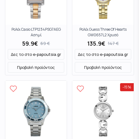
Ρολόι Casio LTP1234PSG7AEG
Ρολόι Guess Three Of Hearts
Ασημί
GW0657L2 Χρυσό
59.9
€
135.9
€
69
€
147
€
Δες το στο
e-papoutsia.gr
Δες το στο
e-papoutsia.gr
Προβολή προϊόντος
Προβολή προϊόντος
-
15
%