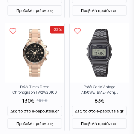
Προβολή προϊόντος
Προβολή προϊόντος
-
22
%
Ρολόι Timex Dress
Ρολόι Casio Vintage
Chronograph TW2W20100
A158WETB1AEF Ασημί
Ροζ χρυσό
130
€
83
€
167
€
Δες το στο
e-papoutsia.gr
Δες το στο
e-papoutsia.gr
Προβολή προϊόντος
Προβολή προϊόντος