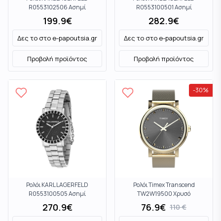
R0553102506 Ασημί
R0553100501 Ασημί
199.9
€
282.9
€
Δες το στο
e-papoutsia.gr
Δες το στο
e-papoutsia.gr
Προβολή προϊόντος
Προβολή προϊόντος
-
30
%
Ρολόι KARL LAGERFELD
Ρολόι Timex Transcend
R0553100505 Ασημί
TW2W19500 Χρυσό
270.9
€
76.9
€
110
€