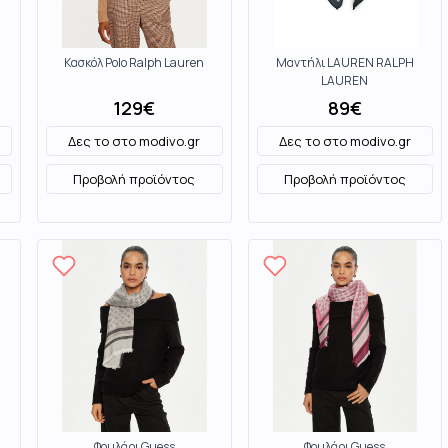
Κασκόλ Polo Ralph Lauren
Μαντήλι LAUREN RALPH
LAUREN
129
€
89
€
Δες το στο
modivo.gr
Δες το στο
modivo.gr
Προβολή προϊόντος
Προβολή προϊόντος
Φουλάρι Guess
Φουλάρι Guess