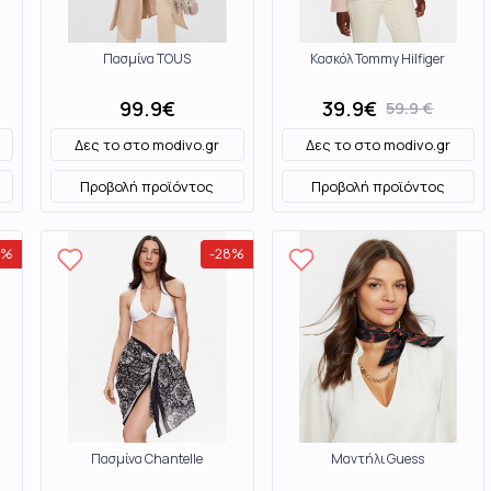
Πασμίνα TOUS
Κασκόλ Tommy Hilfiger
99.9
€
39.9
€
59.9
€
Δες το στο
modivo.gr
Δες το στο
modivo.gr
Προβολή προϊόντος
Προβολή προϊόντος
%
-
28
%
Πασμίνα Chantelle
Μαντήλι Guess