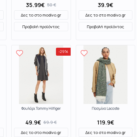
35.99
€
39.9
€
50
€
Δες το στο
modivo.gr
Δες το στο
modivo.gr
Προβολή προϊόντος
Προβολή προϊόντος
-
29
%
Φουλάρι Tommy Hilfiger
Πασμίνα Lacoste
49.9
€
119.9
€
69.9
€
Δες το στο
modivo.gr
Δες το στο
modivo.gr