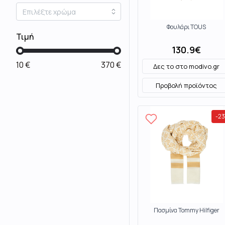
Φουλάρι TOUS
Τιμή
130.9
€
10
€
370
€
Δες το στο
modivo.gr
Προβολή προϊόντος
-
23
Πασμίνα Tommy Hilfiger