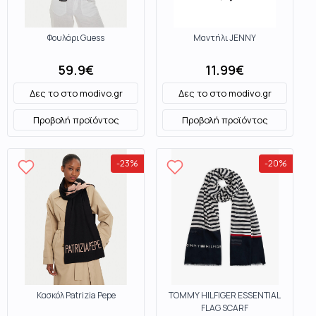
Φουλάρι Guess
Μαντήλι JENNY
59.9
€
11.99
€
Δες το στο
modivo.gr
Δες το στο
modivo.gr
Προβολή προϊόντος
Προβολή προϊόντος
-
23
%
-
20
%
Κασκόλ Patrizia Pepe
TOMMY HILFIGER ESSENTIAL
FLAG SCARF