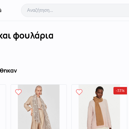
ά
και φουλάρια
έθηκαν
-
33
%