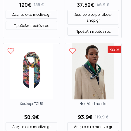
AW0AW17142DW6 DarkBlue
120
€
37.52
€
155
€
46.9
€
Δες το στο
modivo.gr
Δες το στο
politikos-
shop.gr
Προβολή προϊόντος
Προβολή προϊόντος
-
22
%
Φουλάρι TOUS
Φουλάρι Lacoste
58.9
€
93.9
€
119.9
€
Δες το στο
modivo.gr
Δες το στο
modivo.gr