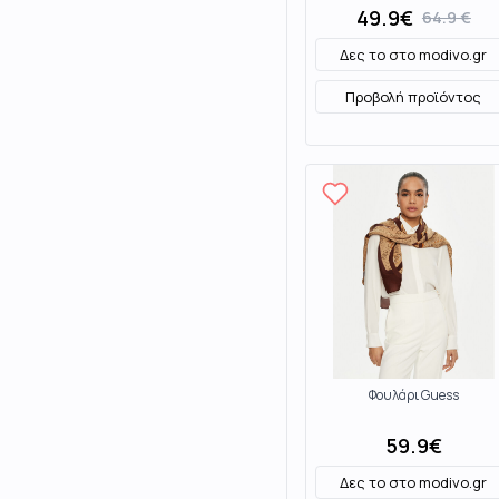
49.9
€
64.9
€
Δες το στο
modivo.gr
Προβολή προϊόντος
Φουλάρι Guess
59.9
€
Δες το στο
modivo.gr