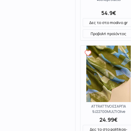
54.9
€
Δες το στο
modivo.gr
Προβολή προϊόντος
ATTRATTIVO ΕΣΑΡΠΑ
9J22700MULTI Olive
24.99
€
Δες το στο
politikos-