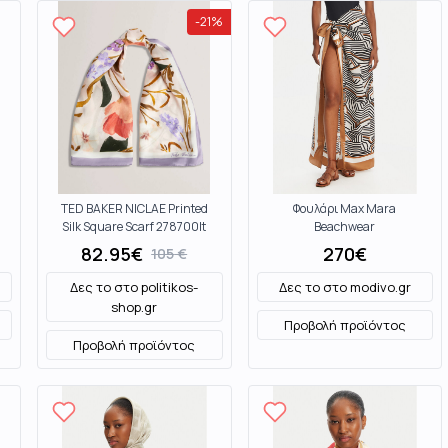
-
21
%
TED BAKER NICLAE Printed
Φουλάρι Max Mara
Silk Square Scarf 278700lt
Beachwear
Mixed
82.95
€
270
€
105
€
Δες το στο
politikos-
Δες το στο
modivo.gr
shop.gr
Προβολή προϊόντος
Προβολή προϊόντος