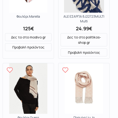
Φουλάρι Marella
ALE ΕΣΑΡΠΑ 8J22723MULTI
Multi
125
€
24.99
€
Δες το στο
modivo.gr
Δες το στο
politikos-
shop.gr
Προβολή προϊόντος
Προβολή προϊόντος
Φουλάρι Guess
Πασμίνα Liu Jo