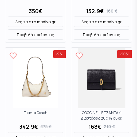
350
€
132.9
€
160
€
Δες το στο
modivo.gr
Δες το στο
modivo.gr
Προβολή προϊόντος
Προβολή προϊόντος
-
9
%
-
20
%
Τσάντα Coach
COCCINELLE ΤΣΑΝΤΑΚΙ
Διαστάσεις 20 x 14 x 6 εκ
E5RCK550101001 Black
342.9
€
168
€
375
€
210
€