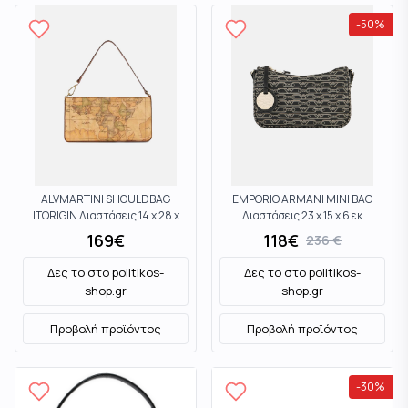
-
50
%
ALVMARTINI SHOULDBAG
EMPORIO ARMANI MINI BAG
ITORIGIN Διαστάσεις 14 x 28 x
Διαστάσεις 23 x 15 x 6 εκ
4εκ CE02660000010 Tan
EW000539AF11951FC033
169
€
118
€
236
€
Mixed
Δες το στο
politikos-
Δες το στο
politikos-
shop.gr
shop.gr
Προβολή προϊόντος
Προβολή προϊόντος
-
30
%