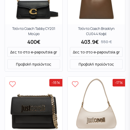
Τσάντα Coach Tabby CY201
Τσάντα Coach Brooklyn
Μαύρο
CU044 Καφέ
400
€
403.9
€
550
€
Δες το στο
e-papoutsia.gr
Δες το στο
e-papoutsia.gr
Προβολή προϊόντος
Προβολή προϊόντος
-
18
%
-
17
%