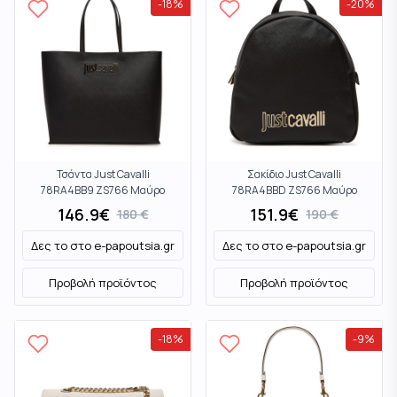
-
18
%
-
20
%
Τσάντα Just Cavalli
Σακίδιο Just Cavalli
78RA4BB9 ZS766 Μαύρο
78RA4BBD ZS766 Μαύρο
146.9
€
151.9
€
180
€
190
€
Δες το στο
e-papoutsia.gr
Δες το στο
e-papoutsia.gr
Προβολή προϊόντος
Προβολή προϊόντος
-
18
%
-
9
%