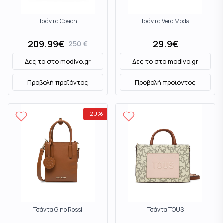
Τσάντα Coach
Τσάντα Vero Moda
209.99
€
29.9
€
250
€
Δες το στο
modivo.gr
Δες το στο
modivo.gr
Προβολή προϊόντος
Προβολή προϊόντος
-
20
%
Τσάντα Gino Rossi
Τσάντα TOUS