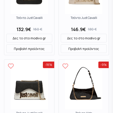
Τσάντα Just Cavalli
Τσάντα Just Cavalli
132.9
€
146.9
€
160
€
180
€
Δες το στο
modivo.gr
Δες το στο
modivo.gr
Προβολή προϊόντος
Προβολή προϊόντος
-
18
%
-
9
%