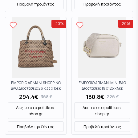
Προβολή προϊόντος
Προβολή προϊόντος
-
20
%
-
20
%
EMPORIO ARMANI SHOPPING
EMPORIO ARMANI MINI BAG
BAG Διαστάσεις 26 x 33 x 15εκ
Διαστάσεις 19 x 125 x 5εκ
Y3D159YWS0EF1075
EW000537AF12036M1051
294.4
€
180.8
€
368
€
226
€
Moccasin
Ecru
Δες το στο
politikos-
Δες το στο
politikos-
shop.gr
shop.gr
Προβολή προϊόντος
Προβολή προϊόντος