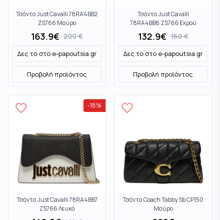
Τσάντα Just Cavalli 78RA4BB2
Τσάντα Just Cavalli
ZS766 Μαύρο
78RA4BB6 ZS766 Εκρού
163.9
€
132.9
€
200
€
160
€
Δες το στο
e-papoutsia.gr
Δες το στο
e-papoutsia.gr
Προβολή προϊόντος
Προβολή προϊόντος
-
18
%
Τσάντα Just Cavalli 78RA4BB7
Τσάντα Coach Tabby Sb CP150
ZS766 Λευκό
Μαύρο