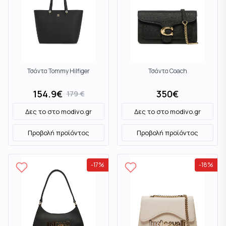
Τσάντα Tommy Hilfiger
Τσάντα Coach
154.9
€
350
€
179
€
Δες το στο
modivo.gr
Δες το στο
modivo.gr
Προβολή προϊόντος
Προβολή προϊόντος
-
17
%
-
18
%