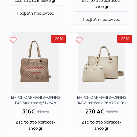
Δες το στο
modivo.gr
Δες το στο
politikos-
shop.gr
Προβολή προϊόντος
Προβολή προϊόντος
-
20
%
-
20
%
EMPORIO ARMANI SHOPPING
EMPORIO ARMANI SHOPPING
BAG Διαστάσεις 31 x 24 x
BAG Διαστάσεις 26 x 20 x 10εκ
185εκ Y3D158YWS0EF1075
EW000361AF12036M1051
316
€
270.4
€
395
€
338
€
Moccasin
Ecru
Δες το στο
politikos-
Δες το στο
politikos-
shop.gr
shop.gr