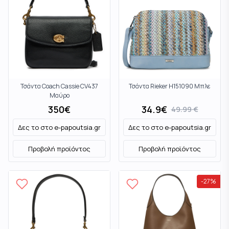
Τσάντα Coach Cassie CV437
Τσάντα Rieker H151090 Μπλε
Μαύρο
350
€
34.9
€
49.99
€
Δες το στο
e-papoutsia.gr
Δες το στο
e-papoutsia.gr
Προβολή προϊόντος
Προβολή προϊόντος
-
27
%