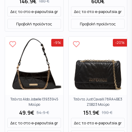
146.9
€
600
€
180
€
Δες το στο
e-papoutsia.gr
Δες το στο
e-papoutsia.gr
Προβολή προϊόντος
Προβολή προϊόντος
-
9
%
-
20
%
Τσάντα Aldo Jobelle 13933945
Τσάντα Just Cavalli 78RA4BE3
Μαύρο
ZSB23 Μαύρο
49.9
€
151.9
€
54.9
€
190
€
Δες το στο
e-papoutsia.gr
Δες το στο
e-papoutsia.gr