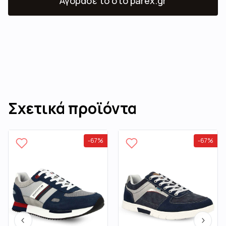
Αγόρασε το
στο parex.gr
Σχετικά προϊόντα
-
67
%
-
67
%