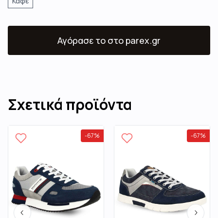
Καφέ
Αγόρασε το
στο parex.gr
Σχετικά προϊόντα
-
67
%
-
67
%