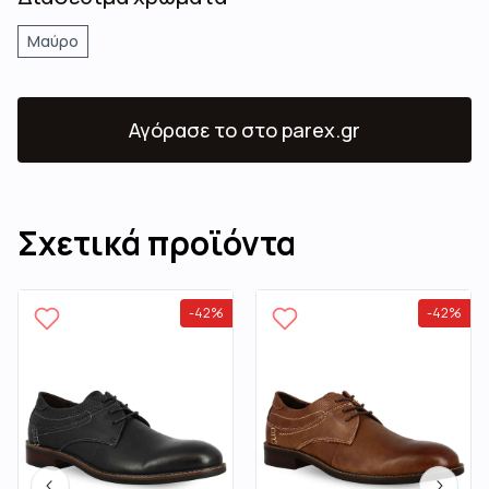
Μαύρο
Αγόρασε το
στο parex.gr
Σχετικά προϊόντα
-
42
%
-
42
%