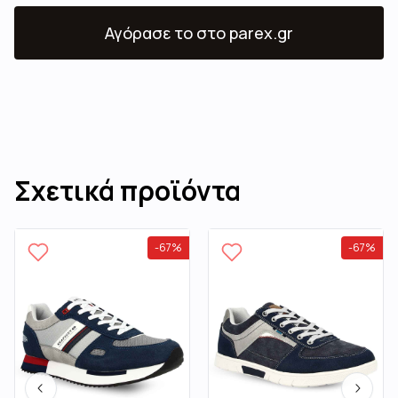
Αγόρασε το
στο parex.gr
Σχετικά προϊόντα
-
67
%
-
67
%