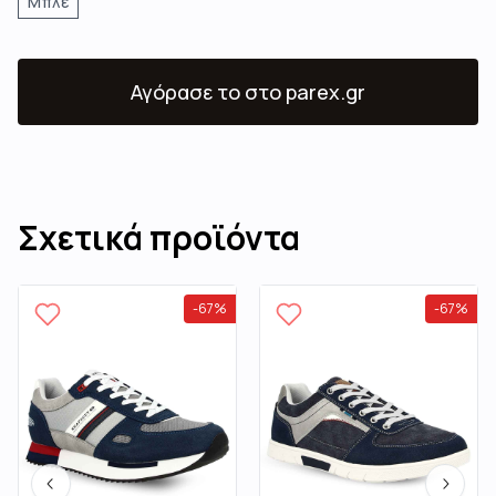
Μπλε
Αγόρασε το
στο parex.gr
Σχετικά προϊόντα
-
67
%
-
67
%