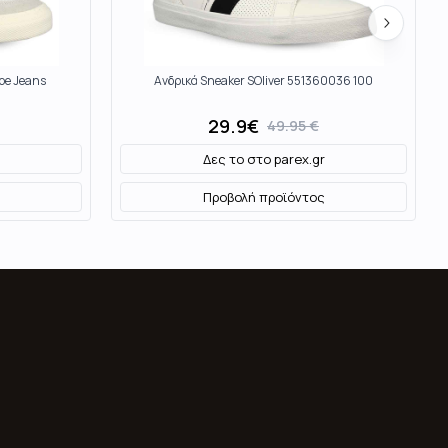
pe Jeans
Ανδρικά Sneaker SOliver 551360036 100
29.9
€
49.95
€
Δες το στο
parex.gr
Προβολή προϊόντος