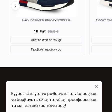
Ανδρικά Sneaker Rhapsody 20S004
Ανδρικά Ca
19.9
€
59.9
€
Δες το στο
parex.gr
Προβολή προϊόντος
Close
Fashion Mall
Εγγραφείτε για να μαθαίνετε τα νέα μας και
Ποιοι Είμαστε
να λαμβάνετε όλες τις νέες προσφορές και
Όροι Χρήσης & Προϋποθέσεις
τα εκπτωτικά κουπόνια μας!
Πολιτική Απορρήτου