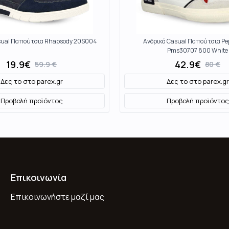
sual Παπούτσια Rhapsody 20S004
Ανδρικά Casual Παπούτσια Pe
Pms30707 800 White
19.9
€
42.9
€
59.9
€
80
€
Δες το στο
parex.gr
Δες το στο
parex.gr
Προβολή προϊόντος
Προβολή προϊόντος
Επικοινωνία
Επικοινωνήστε μαζί μας