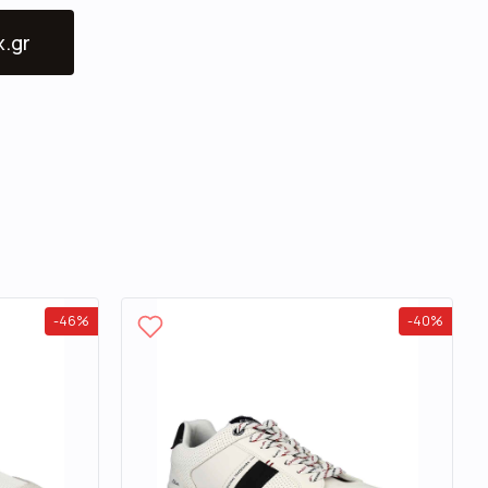
x.gr
-
46
%
-
40
%