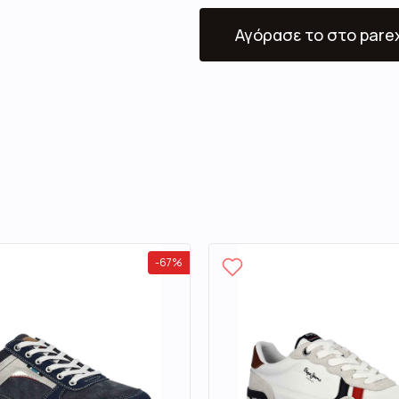
Αγόρασε το
στο pare
-
67
%