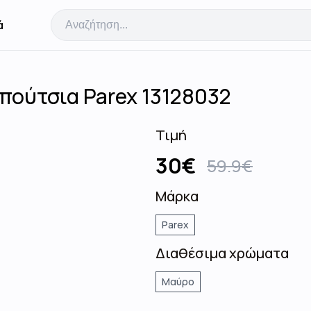
ά
πούτσια Parex 13128032
Τιμή
30
€
59.9
€
Μάρκα
Parex
Διαθέσιμα χρώματα
Μαύρο