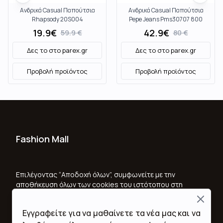
Ανδρικά Casual Παπούτσια
Ανδρικά Casual Παπούτσια
Rhapsody 20S004
Pepe Jeans Pms30707 800
White
19.9
€
42.9
€
59.9
€
80
€
Δες το στο
parex.gr
Δες το στο
parex.gr
Προβολή προϊόντος
Προβολή προϊόντος
Fashion Mall
Ποιοι Είμαστε
Όροι Χρήσης & Προϋποθέσεις
Επιλέγοντας “Αποδοχή όλων”, συμφωνείτε με την
αποθήκευση όλων των cookies του ιστότοπου στη
Πολιτική Απορρήτου
συσκευή σας, για τη βελτίωση της πλοήγησης στον
Close
ιστότοπο, την ανάλυση της χρήσης του ιστότοπου
Εγγραφείτε για να μαθαίνετε τα νέα μας και να
και για να βοηθήσετε στις προσπάθειες μάρκετινγκ.
Επικοινωνία