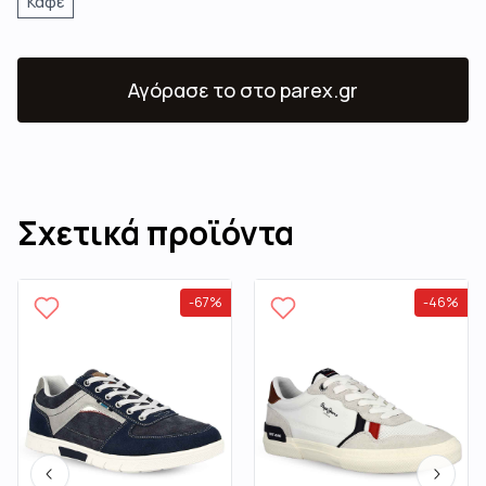
Καφέ
Αγόρασε το
στο parex.gr
Σχετικά προϊόντα
-
67
%
-
46
%