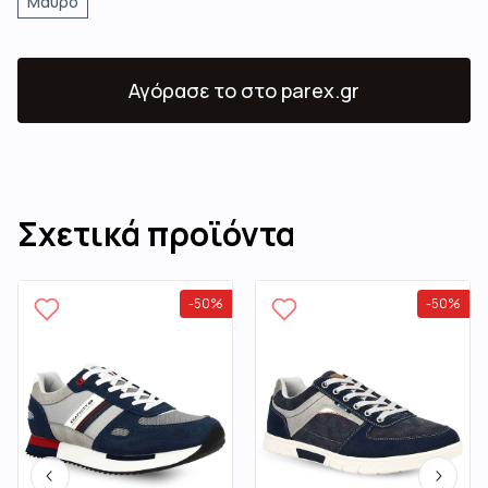
Μαύρο
Αγόρασε το
στο parex.gr
Σχετικά προϊόντα
-
50
%
-
50
%