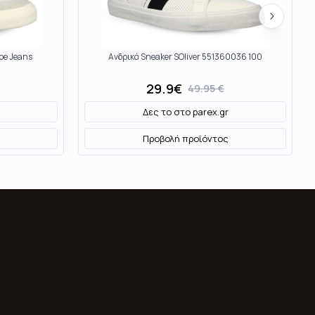
pe Jeans
Ανδρικά Sneaker SOliver 551360036 100
29.9
€
49.95
€
Δες το στο
parex.gr
Προβολή προϊόντος