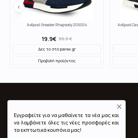
Ανδρικά Sneaker Rhapsody 20S004
Ανδρικά Ca
19.9
€
59.9
€
Δες το στο
parex.gr
Προβολή προϊόντος
Close
Fashion Mall
Εγγραφείτε για να μαθαίνετε τα νέα μας και
Ποιοι Είμαστε
να λαμβάνετε όλες τις νέες προσφορές και
Όροι Χρήσης & Προϋποθέσεις
τα εκπτωτικά κουπόνια μας!
Πολιτική Απορρήτου