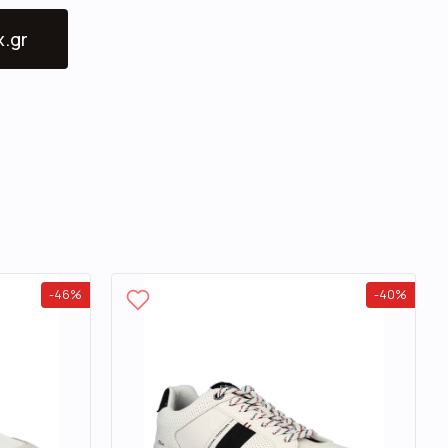
x.gr
-
46
%
-
40
%