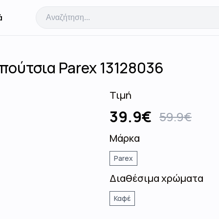
ά
πούτσια Parex 13128036
Τιμή
39.9
€
59.9
€
Μάρκα
Parex
Διαθέσιμα χρώματα
Καφέ