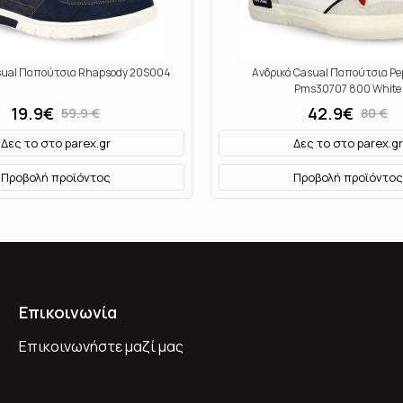
sual Παπούτσια Rhapsody 20S004
Ανδρικά Casual Παπούτσια Pe
Pms30707 800 White
19.9
€
42.9
€
59.9
€
80
€
Δες το στο
parex.gr
Δες το στο
parex.gr
Προβολή προϊόντος
Προβολή προϊόντος
Επικοινωνία
Επικοινωνήστε μαζί μας