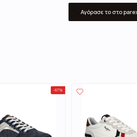
Αγόρασε το
στο pare
-
67
%