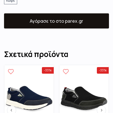
Καφέ
Αγόρασε το
στο parex.gr
Σχετικά προϊόντα
-
33
%
-
33
%