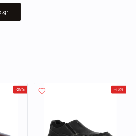
x.gr
-
25
%
-
46
%