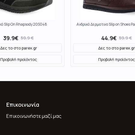
κά Slip On Rhapsody 20S048
Ανδρικά Δερματινα Slip on Shoes P
39.9
€
44.9
€
59.9
€
59.9
€
Δες το στο
parex.gr
Δες το στο
parex.gr
Προβολή προϊόντος
Προβολή προϊόντος
Επικοινωνία
Επικοινωνήστε μαζί μας