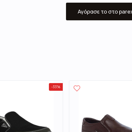
Αγόρασε το
στο pare
-
33
%