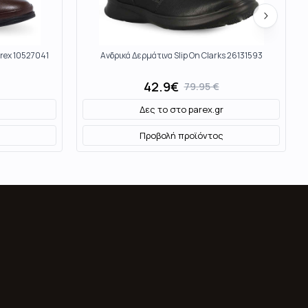
arex 10527041
Ανδρικά Δερμάτινα Slip On Clarks 26131593
42.9
€
79.95
€
Δες το στο
parex.gr
Προβολή προϊόντος