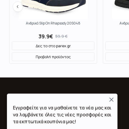
Ανδρικά Slip On Rhapsody 20S048
Ανδρι
39.9
€
59.9
€
Δες το στο
parex.gr
Προβολή προϊόντος
Close
Fashion Mall
Εγγραφείτε για να μαθαίνετε τα νέα μας και
Ποιοι Είμαστε
να λαμβάνετε όλες τις νέες προσφορές και
Όροι Χρήσης & Προϋποθέσεις
τα εκπτωτικά κουπόνια μας!
Πολιτική Απορρήτου