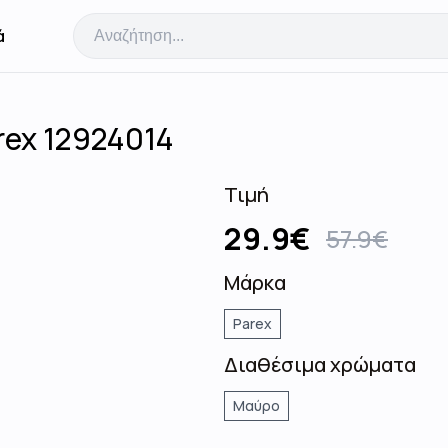
ά
rex 12924014
Τιμή
29.9
€
57.9
€
Μάρκα
Parex
Διαθέσιμα χρώματα
Μαύρο