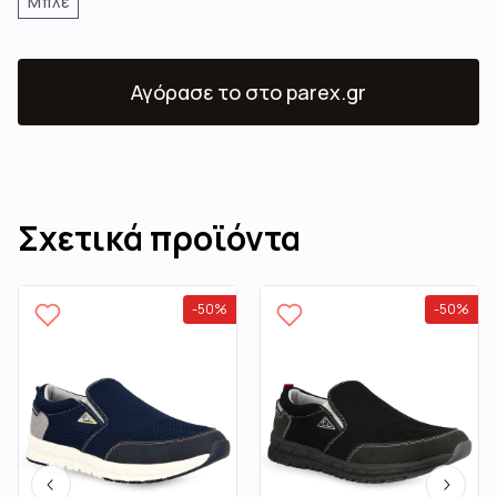
Μπλε
Αγόρασε το
στο parex.gr
Σχετικά προϊόντα
-
50
%
-
50
%