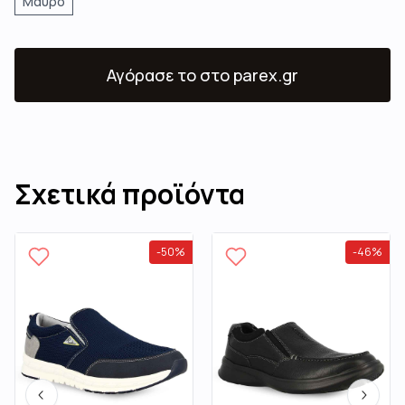
Μαύρο
Αγόρασε το
στο parex.gr
Σχετικά προϊόντα
-
50
%
-
46
%