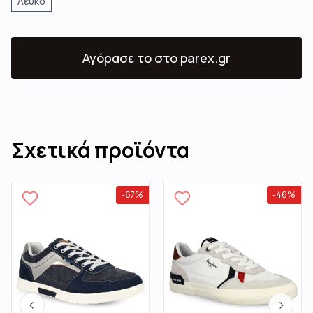
Λευκό
Αγόρασε το
στο parex.gr
Σχετικά προϊόντα
-
67
%
-
46
%