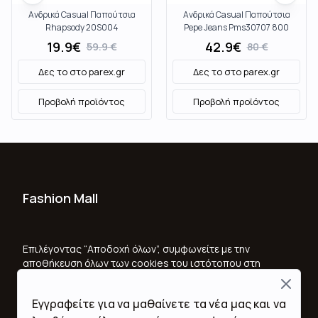
Ανδρικά Casual Παπούτσια
Ανδρικά Casual Παπούτσια
Rhapsody 20S004
Pepe Jeans Pms30707 800
White
19.9
€
42.9
€
59.9
€
80
€
Δες το στο
parex.gr
Δες το στο
parex.gr
Προβολή προϊόντος
Προβολή προϊόντος
Fashion Mall
Ποιοι Είμαστε
Όροι Χρήσης & Προϋποθέσεις
Επιλέγοντας “Αποδοχή όλων”, συμφωνείτε με την
αποθήκευση όλων των cookies του ιστότοπου στη
Πολιτική Απορρήτου
συσκευή σας, για τη βελτίωση της πλοήγησης στον
Close
ιστότοπο, την ανάλυση της χρήσης του ιστότοπου
Εγγραφείτε για να μαθαίνετε τα νέα μας και να
και για να βοηθήσετε στις προσπάθειες μάρκετινγκ.
Επικοινωνία