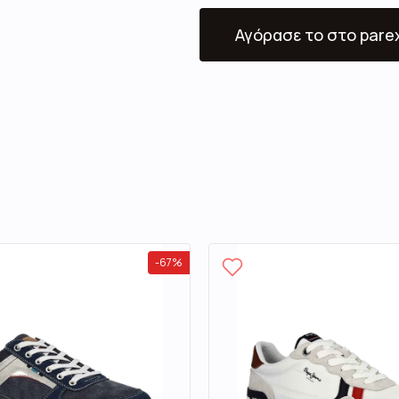
Αγόρασε το
στο pare
-
67
%