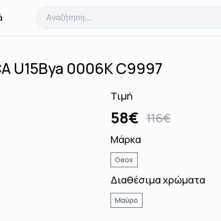
ά
CA U15Bya 0006Κ C9997
Τιμή
58
€
116
€
Μάρκα
Geox
Διαθέσιμα χρώματα
Μαύρο