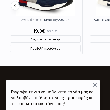
Ανδρικά Sneaker Rhapsody 20S004
Ανδρικά Ca
19.9
€
59.9
€
Δες το στο
parex.gr
Προβολή προϊόντος
Close
Fashion Mall
Εγγραφείτε για να μαθαίνετε τα νέα μας και
Ποιοι Είμαστε
να λαμβάνετε όλες τις νέες προσφορές και
Όροι Χρήσης & Προϋποθέσεις
τα εκπτωτικά κουπόνια μας!
Πολιτική Απορρήτου