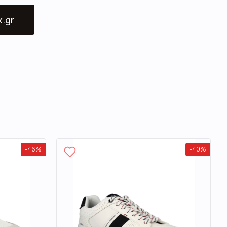
x.gr
-
46
%
-
40
%