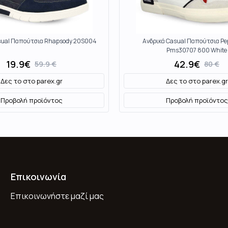
sual Παπούτσια Rhapsody 20S004
Ανδρικά Casual Παπούτσια Pe
Pms30707 800 White
19.9
€
42.9
€
59.9
€
80
€
Δες το στο
parex.gr
Δες το στο
parex.gr
Προβολή προϊόντος
Προβολή προϊόντος
Επικοινωνία
Επικοινωνήστε μαζί μας