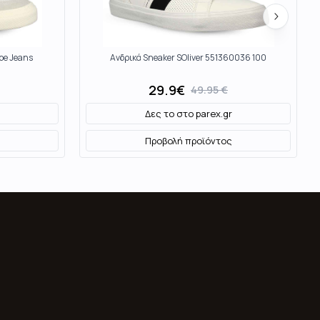
pe Jeans
Ανδρικά Sneaker SOliver 551360036 100
29.9
€
49.95
€
Δες το στο
parex.gr
Προβολή προϊόντος