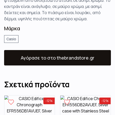
φτιαγμένη από ανοξείδωτο ατσάλι σε ασημί χρώμα. Το
καντράν είναι ανάγλυφο, σε μαύρο χρώμα, με ασημί
δείκτες και σημεία. Το πιάσιμο είναι λουράκι, από
δέρμα, υψηλής ποιότητας σε μαύρο χρώμα.
Μάρκα
Casio
Αγόρασε το
στο thebrandstore.gr
Σχετικά προϊόντα
-
12
%
-
12
%