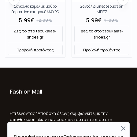
Σανδάλια κάμελ με μαύρο
Σανδάλια μπεζ δερματίνη
δερματίνη και τρουξ ΜΑΥΡΟ
ΜΠΕΖ
5.99
€
5.99
€
12.99
€
11.99
€
Δες το στο
tsoukalas-
Δες το στο
tsoukalas-
shoes.gr
shoes.gr
Προβολή προϊόντος
Προβολή προϊόντος
Fashion Mall
Ποιοι Είμαστε
Όροι Χρήσης & Προϋποθέσεις
Επιλέγοντας “Αποδοχή όλων”, συμφωνείτε με την
αποθήκευση όλων των cookies του ιστότοπου στη
Πολιτική Απορρήτου
συσκευή σας, για τη βελτίωση της πλοήγησης στον
Close
ιστότοπο, την ανάλυση της χρήσης του ιστότοπου