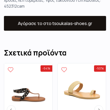
χρυσές λεπτομέρειες.Ύψος τακουνιού 1 cm.Κωδικός:
452312cam
Αγόρασε το
στο tsoukalas-shoes.gr
Σχετικά προϊόντα
-
54
%
-
50
%