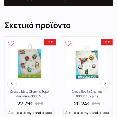
Σχετικά προϊόντα
-
16
%
-
16
%
Crocs Jibbitz Charms Super
Crocs Jibbitz Charms
Mario Pins 10007701
10008459 pins
22.79
€
20.24
€
27
€
24
€
Δες το στο
mybrand.shoes
Δες το στο
mybrand.shoes