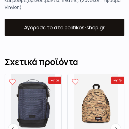
και ρυθμιζόμενοι ιμάντες πλάτης. (Σύνθεση: Ύφασμα
Vinylon)
Αγόρασε το
στο politikos-shop.gr
Σχετικά προϊόντα
-
41
%
-
41
%