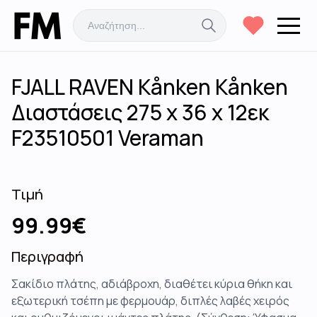
FJALL RAVEN Kånken Kånken
Διαστάσεις 275 x 36 x 12εκ
F23510501 Veraman
Τιμή
99.99
€
Περιγραφή
Σακίδιο πλάτης, αδιάβροχη, διαθέτει κύρια θήκη και
εξωτερική τσέπη με φερμουάρ, διπλές λαβές χειρός