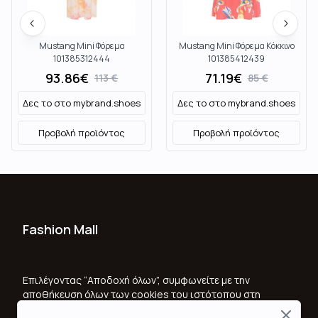
Mustang Mini Φόρεμα
Mustang Mini Φόρεμα Κόκκινο
101385312444
101385412439
93.86
€
71.19
€
113
€
85
€
Δες το στο
mybrand.shoes
Δες το στο
mybrand.shoes
Προβολή προϊόντος
Προβολή προϊόντος
Fashion Mall
Ποιοι Είμαστε
Όροι Χρήσης & Προϋποθέσεις
Επιλέγοντας “Αποδοχή όλων”, συμφωνείτε με την
αποθήκευση όλων των cookies του ιστότοπου στη
Πολιτική Απορρήτου
συσκευή σας, για τη βελτίωση της πλοήγησης στον
Close