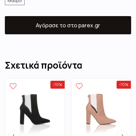
Μαύρο
Αγόρασε το
στο parex.gr
Σχετικά προϊόντα
-
70
%
-
70
%