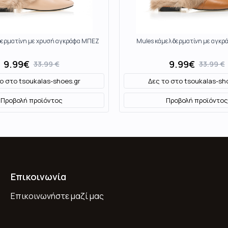
δερματίνη με χρυσή αγκράφα ΜΠΕΖ
Mules κάμελ δερματίνη με αγκ
9.99
€
9.99
€
33.99
€
33.99
€
το στο
tsoukalas-shoes.gr
Δες το στο
tsoukalas-sh
Προβολή προϊόντος
Προβολή προϊόντος
Επικοινωνία
Επικοινωνήστε μαζί μας