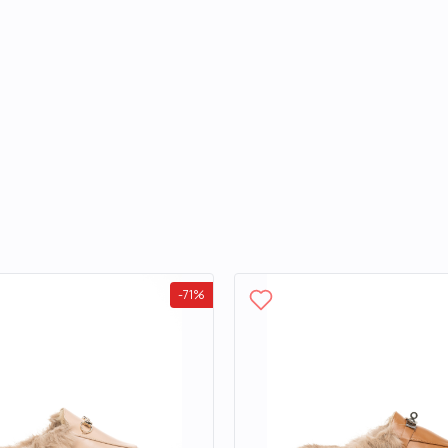
-
71
%