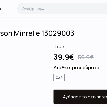
ά
son Minrelle 13029003
Τιμή
39.9
€
59.9
€
Διαθέσιμα χρώματα
Σιέλ
Αγόρασε το
στο pare