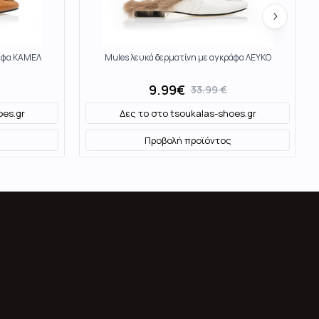
ράφα ΚΑΜΕΛ
Mules λευκά δερματίνη με αγκράφα ΛΕΥΚΟ
9.99
€
33.99
€
oes.gr
Δες το στο
tsoukalas-shoes.gr
Προβολή προϊόντος