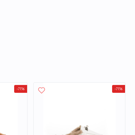
-
71
%
-
71
%