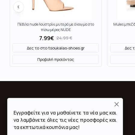
Πέδιλα nude λουστρίνι μυτερά με άνοιγμα στο
Mules μπεζ 
πίσω μέρος NUDE
7.99
€
24.99
€
Δες το στο
tsoukalas-shoes.gr
Δες 
Προβολή προϊόντος
Close
Fashion Mall
Εγγραφείτε για να μαθαίνετε τα νέα μας και
Ποιοι Είμαστε
να λαμβάνετε όλες τις νέες προσφορές και
Όροι Χρήσης & Προϋποθέσεις
τα εκπτωτικά κουπόνια μας!
Πολιτική Απορρήτου