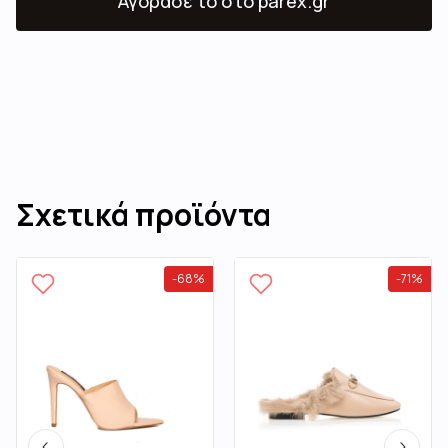
Αγόρασε το
στο parex.gr
Σχετικά προϊόντα
-
68
%
-
71
%