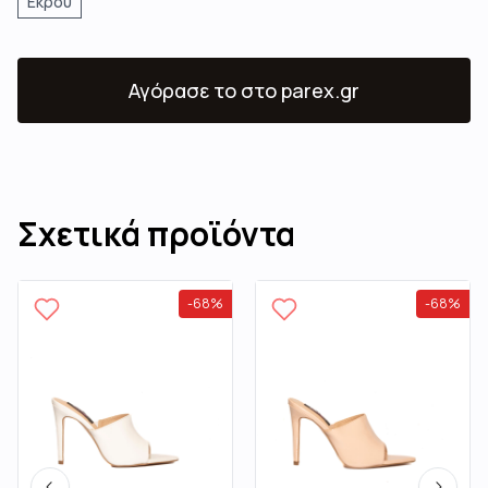
Εκρού
Αγόρασε το
στο parex.gr
Σχετικά προϊόντα
-
68
%
-
68
%