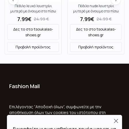
Πέδιλα λευκά λουστρίνι
Πέδιλα nude λουστρίνι
μυτερά με άνοιγμα στο πίσω
μυτερά με άνοιγμα στο πίσω
μέρος ΛΕΥΚΟ
μέρος NUDE
7.99
€
7.99
€
24.99
€
24.99
€
Δες το στο
tsoukalas-
Δες το στο
tsoukalas-
shoes.gr
shoes.gr
Προβολή προϊόντος
Προβολή προϊόντος
Fashion Mall
Ποιοι Είμαστε
Όροι Χρήσης & Προϋποθέσεις
Επιλέγοντας “Αποδοχή όλων”, συμφωνείτε με την
αποθήκευση όλων των cookies του ιστότοπου στη
Πολιτική Απορρήτου
συσκευή σας, για τη βελτίωση της πλοήγησης στον
Close
ιστότοπο, την ανάλυση της χρήσης του ιστότοπου