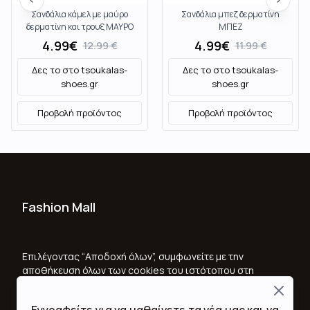
Σανδάλια κάμελ με μαύρο
Σανδάλια μπεζ δερματίνη
δερματίνη και τρουξ ΜΑΥΡΟ
ΜΠΕΖ
4.99
€
4.99
€
12.99
€
11.99
€
Δες το στο
tsoukalas-
Δες το στο
tsoukalas-
shoes.gr
shoes.gr
Προβολή προϊόντος
Προβολή προϊόντος
Fashion Mall
Ποιοι Είμαστε
Όροι Χρήσης & Προϋποθέσεις
Επιλέγοντας “Αποδοχή όλων”, συμφωνείτε με την
αποθήκευση όλων των cookies του ιστότοπου στη
Πολιτική Απορρήτου
συσκευή σας, για τη βελτίωση της πλοήγησης στον
Close
ιστότοπο, την ανάλυση της χρήσης του ιστότοπου