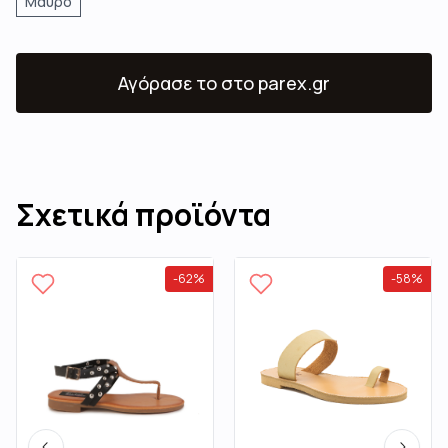
Μαύρο
Αγόρασε το
στο parex.gr
Σχετικά προϊόντα
-
62
%
-
58
%