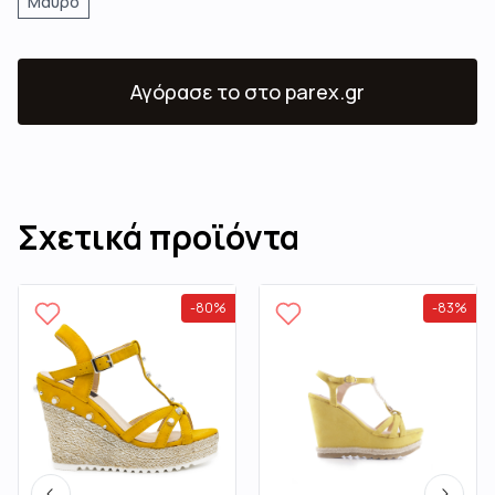
Μαύρο
Αγόρασε το
στο parex.gr
Σχετικά προϊόντα
-
80
%
-
83
%