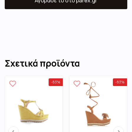
Αγόρασε το
στο parex.gr
Σχετικά προϊόντα
-
83
%
-
83
%