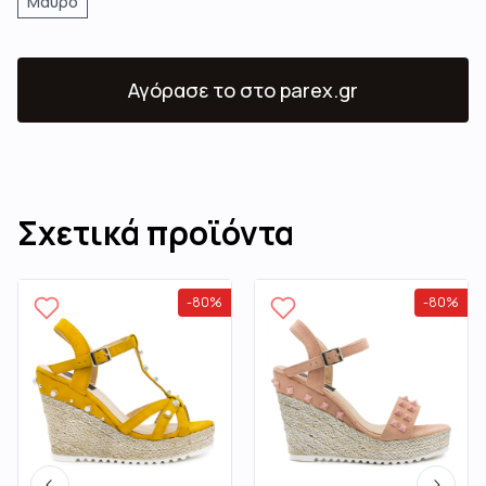
Μαύρο
Αγόρασε το
στο parex.gr
Σχετικά προϊόντα
-
80
%
-
80
%