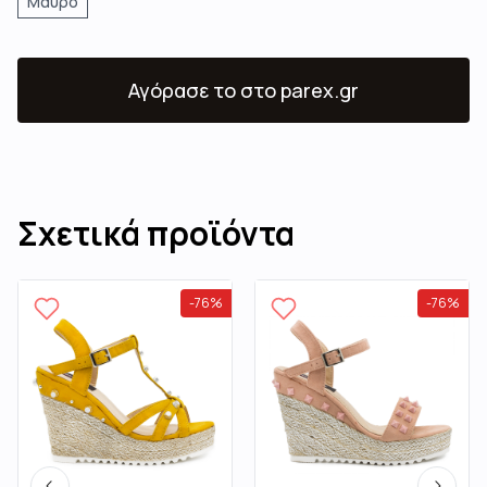
Μαύρο
Αγόρασε το
στο parex.gr
Σχετικά προϊόντα
-
76
%
-
76
%