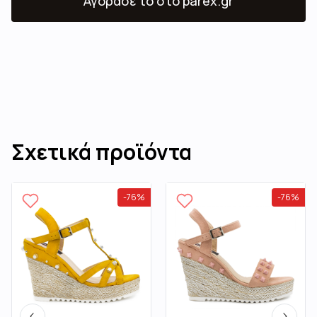
Αγόρασε το
στο parex.gr
Σχετικά προϊόντα
-
76
%
-
76
%