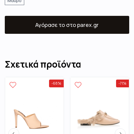
Μαύρο
Αγόρασε το
στο parex.gr
Σχετικά προϊόντα
-
68
%
-
71
%