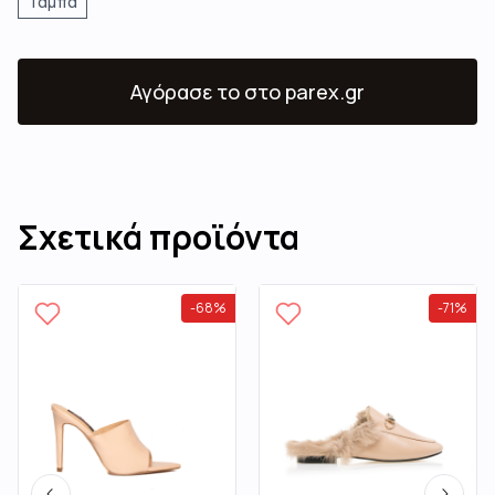
Ταμπά
Αγόρασε το
στο parex.gr
Σχετικά προϊόντα
-
68
%
-
71
%