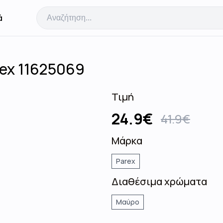
ά
rex 11625069
Τιμή
24.9
€
41.9
€
Μάρκα
Parex
Διαθέσιμα χρώματα
Μαύρο