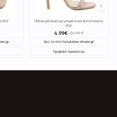
τα ΡΟΖ
Πέδιλα ροζ σουέτ με μπαρέτα και λεπτό τακούνι
ΡΟΖ
4.99
€
24.99
€
oes.gr
Δες το στο
tsoukalas-shoes.gr
Προβολή προϊόντος