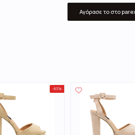
Αγόρασε το
στο pare
-
83
%