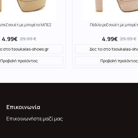
 μπεζ σουέτ με μπαρέτα ΜΠΕΖ
Πέδιλα ροζ σουέτ με μπαρέ
4.99
€
4.99
€
29.99
€
29.99
€
το στο
tsoukalas-shoes.gr
Δες το στο
tsoukalas-sh
Προβολή προϊόντος
Προβολή προϊόντος
Επικοινωνία
Επικοινωνήστε μαζί μας