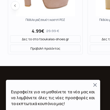
Πέδιλα ροζ σουέτ χιαστή ΡΟΖ
Πέδιλα
4.99
€
29.99
€
Δες το στο
tsoukalas-shoes.gr
Δες 
Προβολή προϊόντος
Close
Fashion Mall
Εγγραφείτε για να μαθαίνετε τα νέα μας και
Ποιοι Είμαστε
να λαμβάνετε όλες τις νέες προσφορές και
Όροι Χρήσης & Προϋποθέσεις
τα εκπτωτικά κουπόνια μας!
Πολιτική Απορρήτου