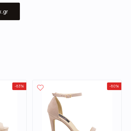
x.gr
-
83
%
-
80
%