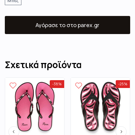
Μπεζ
Αγόρασε το
στο parex.gr
Σχετικά προϊόντα
-
38
%
-
25
%