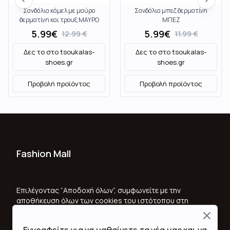
Σανδάλια κάμελ με μαύρο
Σανδάλια μπεζ δερματίνη
δερματίνη και τρουξ ΜΑΥΡΟ
ΜΠΕΖ
5.99
€
5.99
€
12.99
€
11.99
€
Δες το στο
tsoukalas-
Δες το στο
tsoukalas-
shoes.gr
shoes.gr
Προβολή προϊόντος
Προβολή προϊόντος
Fashion Mall
Ποιοι Είμαστε
Όροι Χρήσης & Προϋποθέσεις
Επιλέγοντας “Αποδοχή όλων”, συμφωνείτε με την
αποθήκευση όλων των cookies του ιστότοπου στη
Πολιτική Απορρήτου
συσκευή σας, για τη βελτίωση της πλοήγησης στον
Close
ιστότοπο, την ανάλυση της χρήσης του ιστότοπου