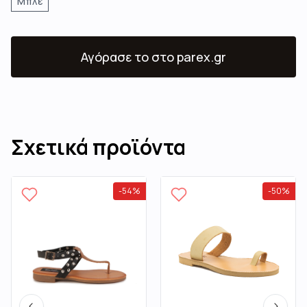
Μπλε
Αγόρασε το
στο parex.gr
Σχετικά προϊόντα
-
54
%
-
50
%