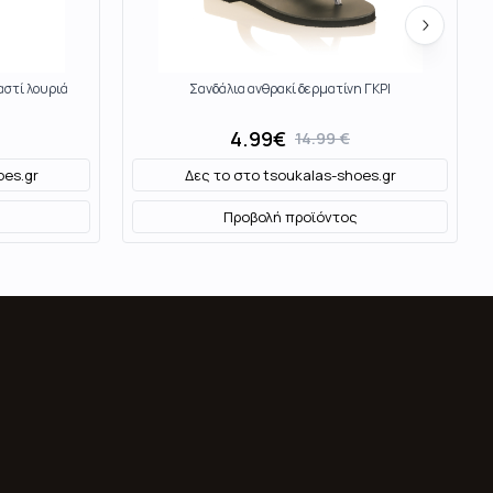
αστί λουριά
Σανδάλια ανθρακί δερματίνη ΓΚΡΙ
4.99
€
14.99
€
oes.gr
Δες το στο
tsoukalas-shoes.gr
Προβολή προϊόντος