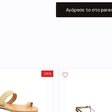
Αγόρασε το
στο pare
-
58
%