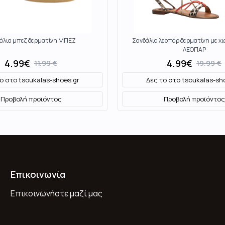
άλια μπεζ δερματίνη ΜΠΕΖ
Σανδάλια λεοπάρ δερματίνη με χι
ΛΕΟΠΑΡ
4.99
€
4.99
€
11.99
€
19.99
€
το στο
tsoukalas-shoes.gr
Δες το στο
tsoukalas-sh
Προβολή προϊόντος
Προβολή προϊόντος
Επικοινωνία
Επικοινωνήστε μαζί μας