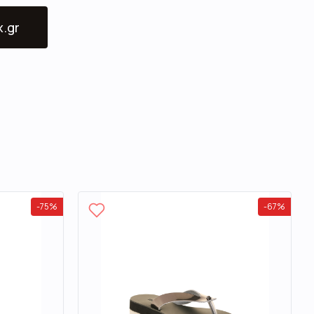
x.gr
-
75
%
-
67
%