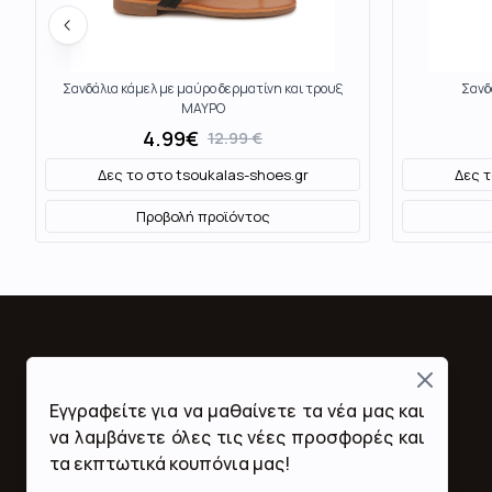
Σανδάλια κάμελ με μαύρο δερματίνη και τρουξ
Σανδ
ΜΑΥΡΟ
4.99
€
12.99
€
Δες το στο
tsoukalas-shoes.gr
Δες 
Προβολή προϊόντος
Close
Fashion Mall
Εγγραφείτε για να μαθαίνετε τα νέα μας και
Ποιοι Είμαστε
να λαμβάνετε όλες τις νέες προσφορές και
Όροι Χρήσης & Προϋποθέσεις
τα εκπτωτικά κουπόνια μας!
Πολιτική Απορρήτου