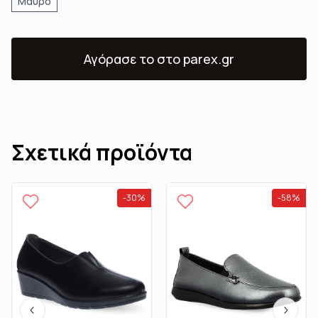
Μαύρο
Αγόρασε το
στο parex.gr
Σχετικά προϊόντα
-
30
%
-
58
%