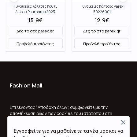
Γυναικείες Κάλτσες Κουτι
Γυναικείες Κάλτσες Parex
Δώρου Pournaras 2023
50226001
15.9
€
12.9
€
Δες το στο
parex.gr
Δες το στο
parex.gr
Προβολή προϊόντος
Προβολή προϊόντος
Fashion Mall
Ποιοι Είμαστε
Όροι Χρήσης & Προϋποθέσεις
Επιλέγοντας “Αποδοχή όλων”, συμφωνείτε με την
αποθήκευση όλων των cookies του ιστότοπου στη
Πολιτική Απορρήτου
συσκευή σας, για τη βελτίωση της πλοήγησης στον
Close
ιστότοπο, την ανάλυση της χρήσης του ιστότοπου
Εγγραφείτε για να μαθαίνετε τα νέα μας και να
και για να βοηθήσετε στις προσπάθειες μάρκετινγκ.
Επικοινωνία