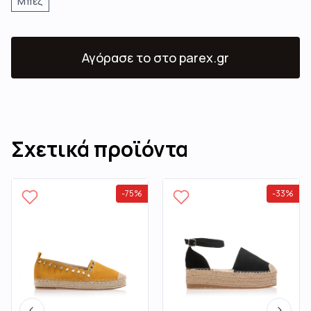
Μπεζ
Αγόρασε το
στο parex.gr
Σχετικά προϊόντα
-
75
%
-
33
%