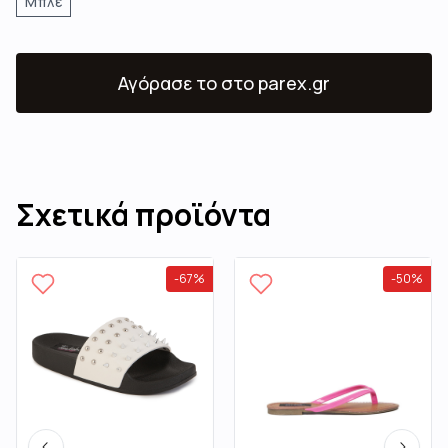
Μπλε
Αγόρασε το
στο parex.gr
Σχετικά προϊόντα
-
67
%
-
50
%