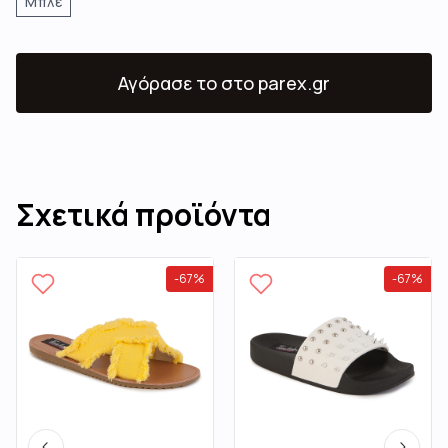
Μπλε
Αγόρασε το
στο parex.gr
Σχετικά προϊόντα
-
67
%
-
67
%