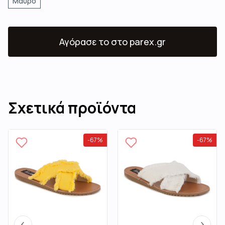
Μαύρο
Αγόρασε το
στο parex.gr
Σχετικά προϊόντα
-
67
%
-
67
%