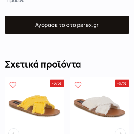
Πράσινο
Αγόρασε το
στο parex.gr
Σχετικά προϊόντα
-
67
%
-
67
%