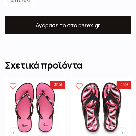
Πορτοκαλί
Αγόρασε το
στο parex.gr
Σχετικά προϊόντα
-
38
%
-
25
%