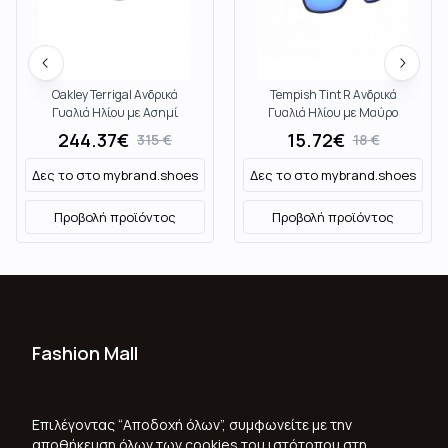
Oakley Terrigal Ανδρικά
Tempish Tint R Ανδρικά
Γυαλιά Ηλίου με Ασημί
Γυαλιά Ηλίου με Μαύρο
Μεταλλικό Σκελετό και Καφέ
Μεταλλικό Σκελετό και Μπλε
244.37
€
15.72
€
315
€
18
€
Φακό OO41460651
Φακό 1020010742
Δες το στο
mybrand.shoes
Δες το στο
mybrand.shoes
Προβολή προϊόντος
Προβολή προϊόντος
Fashion Mall
Ποιοι Είμαστε
Όροι Χρήσης & Προϋποθέσεις
Επιλέγοντας “Αποδοχή όλων”, συμφωνείτε με την
αποθήκευση όλων των cookies του ιστότοπου στη