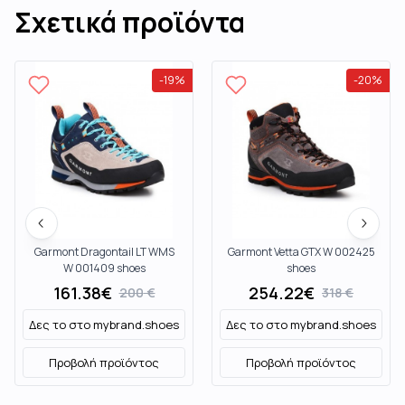
Σχετικά προϊόντα
-
19
%
-
20
%
Garmont Dragontail LT WMS
Garmont Vetta GTX W 002425
W 001409 shoes
shoes
161.38
€
254.22
€
200
€
318
€
Δες το στο
mybrand.shoes
Δες το στο
mybrand.shoes
Προβολή προϊόντος
Προβολή προϊόντος