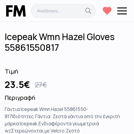
Icepeak Wmn Hazel Gloves
55861550817
Τιμή
23.5
€
27
€
Περιγραφή
Γάντια Icepeak Wmn Hazel 55861550-
817Ιδιότητες:Γάντια: Ζεστά γάντια από την έγκριτη
μάρκα Icepeak.Ενδιαφέροντα γεωμετρικά
wzΣτερεώνονται με Velcro.Ζεστό